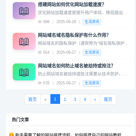
搭建网站如何优化网站加载速度？
📖
优化网站加载速度是提升用户体验、降低跳出率并提高搜索引擎排名的关键。以下是系统化的优化策略，涵盖技术、资源管理和用户体验层面： 2. 代码压缩与合并 HTML/CSS/JS压缩：使用工具如UglifyJS（JS）、CSSNano（CSS）、HTMLMinifier（HTML）。 合并文
588
2025-09-28
|
|
生活资讯
网站域名域名隐私保护有什么作用？
📖
网站域名的隐私保护（通常称为“域名隐私保护服务”或“WHOIS隐私保护”）是一项重要服务，其核心作用是隐藏域名注册者的个人信息，防止这些信息被公开查询或滥用。以下是其具体作用及重要性：
554
2025-09-27
|
|
生活资讯
网站域名如何防止域名被劫持或抢注？
📖
防止网站域名被劫持或抢注需要从技术防护、管理策略和法律手段三方面综合施策。以下是具体措施和操作建议： 2. 使用强密码与双因素认证（2FA） 避免使用简单密码（如生日、连续数字），采用“字母+数字+符号”组合，长度至少12位。 启用2FA（如Google Authenticator、短
576
2025-09-27
|
|
生活资讯
1
首页
«
2
3
4
»
尾页
热门文章
1
新手需要了解的网站搭建流程，如何搭建自己的网站教程