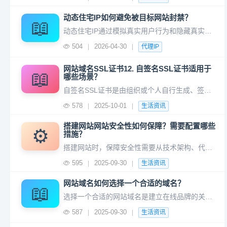
动态住宅IP如何避免被目标网站封禁？
📖
动态住宅IP通过模拟真实用户行为和隐藏真实网络特征来降低被目标网站封禁的风险，但需结合技术手段和合规操作才能有效实现。以下是具体策略和注意事项： 2. 模拟真实用户行为 浏览器指纹伪装：使用工具（如Puppeteer、Selenium）设置User-Agent、语言、时区等参数，匹配目标
504
2026-04-30
|
|
代理IP
网站域名SSL证书12. 自签名SSL证书适用于
📖
哪些场景？
自签名SSL证书是由组织或个人自行生成、签发的证书，而非受信任的第三方证书颁发机构（CA）签发。由于其无需支付费用且部署灵活，适用于以下特定场景，但需谨慎评估安全风险： 总结：自签名SSL证书适合内部、封闭或临时性场景，但需权衡便利性与安全性。对于公网服务或高敏感数据，建议使用受信任的CA签发的证书
578
2025-10-01
|
|
生活资讯
搭建网站网站安全性如何保障？需要配置哪些
⚙️
措施？
搭建网站时，保障安全性需要从技术架构、代码质量、访问控制、数据保护等多个层面进行综合防护。以下是关键的安全措施及配置建议，帮助您构建一个安全可靠的网站： 2. 服务器安全加固 操作系统更新：定期更新服务器OS（如Linux/Windows）和依赖库，修复已知漏洞。 最小化服务：关闭不必
595
2025-09-30
|
|
生活资讯
网站域名如何选择一个合适的域名？
📖
选择一个合适的网站域名是建立在线品牌的关键步骤，它直接影响用户记忆、搜索引擎排名和品牌信任度。以下是分步骤的详细指南，帮助你做出明智的选择： 2. 用户记忆与输入便利性 优先选择短小精悍的域名（如 `Airbnb.com`），避免过长或复杂拼写（如 `BuyCheapStuffOnlin
587
2025-09-30
|
|
生活资讯