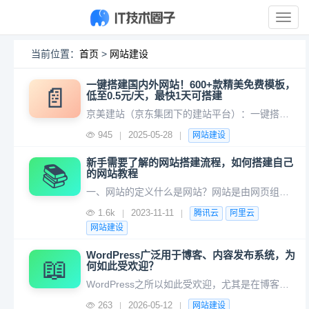
展
开
导
当前位置：
首页
>
网站建设
航
一键搭建国内外网站！600+款精美免费模板，
📄
低至0.5元/天，最快1天可搭建
京美建站（京东集团下的建站平台）：一键搭建国内外网站！600+款精美免费模板，低至0.5元/天，无需技术背景操作简单，最快1天即可搭建属于自己的专业网站！支持PC/手机/微信公众号/小程序。京东云一键搭建网站平台入口： https://jdcloud.com，定制建站咨询并下单赠免费域名+企业邮箱。
945
2025-05-28
|
|
网站建设
新手需要了解的网站搭建流程，如何搭建自己
📚
的网站教程
一、网站的定义什么是网站？网站是由网页组成的资源站点，由编程语言编写完成。将网站代码上传到服务器后，通过浏览器访问域名或IP地址可打开网站。网站的本质就是一套源代码，通过编程语言编写组织起来，上传到可访问的服务器上让人访问。二、网站的类型根据网站的功能可分为两类网站：1、静态网页网站。2、非静态网站
1.6k
2023-11-11
|
|
腾讯云
阿里云
网站建设
WordPress广泛用于博客、内容发布系统，为
📖
何如此受欢迎？
WordPress之所以如此受欢迎，尤其是在博客和内容发布系统领域，主要归功于以下几个核心优势，它们共同构成了一个几乎无法被替代的生态系统极低的入门门槛免费开源任何人都可以免费下载、安装、使用甚至修改其源代码。这消除了初期的资金障碍。一键安装：几乎所有主流的主机服务商（如Bluehost、SiteG
263
2026-05-12
|
|
网站建设