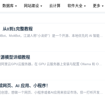
数据库
网站建设
云计算
软件大全
更多
智能体：从0到1完整教程
OpenClaw 是什么？OpenClaw（曾用名 ClawdBot、MoltBot，江湖人称“小龙虾”）是一个开源、本地优先的 AI 智能体执行框架。简单来说，你可以通过微信、飞书、钉钉等聊天工具给它发指令，它就能在服务器上执行实际的操作——帮你整理文件、读取系统信息、调用 API，甚至完成浏览器
1 开源模型详细教程
本文介绍如何将 DeepSeek-R1 开源模型部署到阿里云GPU云服务器，在 GPU 云服务器上安装与配置 Ollama 和 Open WebUI。阿里云GPU云服务器最新活动：Ollama 负责托管 DeepSeek-R1 模型，Open WebUI 则为用户提供友好的交互界面。GPU 云服务器
成网页、AI 应用、小程序！
你是否曾有过这样的困扰：脑子里有一个绝妙的创意，想做一个网页、小程序或者AI应用来验证市场，但一打听开发费用就打了退堂鼓。找外包报价动辄上万，周期动辄数周，自己学编程又苦于没有基础和时间。别再让技术成为你实现梦想的绊脚石。阿里云“秒悟Meoo”，就是来解决这个痛点的。它是一个“人人可用的AI应用创作