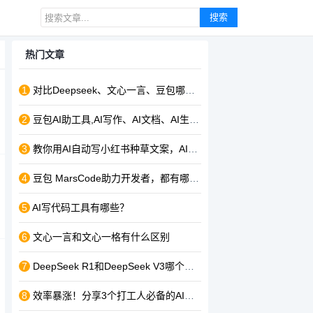
搜索
热门文章
1
对比Deepseek、文心一言、豆包哪个好用，有什么区别
2
豆包AI助工具,AI写作、AI文档、AI生图、AI搜索电脑版下载
3
教你用AI自动写小红书种草文案，AI写作效率翻倍！
4
豆包 MarsCode助力开发者，都有哪些功能特点
5
AI写代码工具有哪些？
6
文心一言和文心一格有什么区别
7
DeepSeek R1和DeepSeek V3哪个更强？对比区别
8
效率暴涨！分享3个打工人必备的AI神器，真后悔没早点用上！