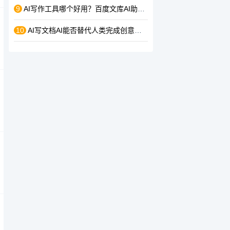
9
AI写作工具哪个好用？百度文库AI助手帮你搞定各种PPT、总结报告、营销方案
10
AI写文档AI能否替代人类完成创意性写作（如广告文案、小说）？