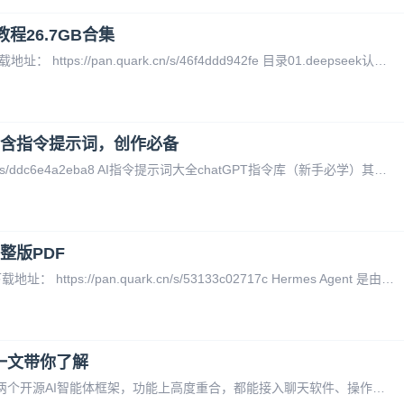
程26.7GB合集
【AI视频】即梦AI+剪映短视频剪辑教程合集下载地址： https://pan.quark.cn/s/46f4ddd942fe 目录01.deepseek认知篇02.即梦AI视频实操教程03.豆包各项功能使用教程04.剪映风景实操05.剪映工具视频讲解06.美册软件教程07.小剪刀呕吐软件教程08.
！含指令提示词，创作必备
AI教程资料包下载地址： https://pan.quark.cn/s/ddc6e4a2eba8 AI指令提示词大全chatGPT指令库（新手必学）其他指令（新）AI指令合集1. ChatGPT注册全流程.pdf2. 国内购买ChatGPT Plus会员教程.pdf3. 苹果手机使用GPT4保姆级教
完整版PDF
《Hermes Agent从入门到精通》 完整版PDF下载地址： https://pan.quark.cn/s/53133c02717c Hermes Agent 是由 Nous Research 团队于2026年2月开源的自主AI Agent框架，核心亮点在于其内置闭环学习机制（self-evol
别，一文带你了解
Hermes Agent和OpenClaw是当前最受关注的两个开源AI智能体框架，功能上高度重合，都能接入聊天软件、操作电脑、执行自动化任务。但它们的核心区别在于设计哲学：OpenClaw像一位需要你清晰指派任务的"能干的员工"，而Hermes更像一位会自己复盘、越用越懂你的"成长的伙伴"。下面这张