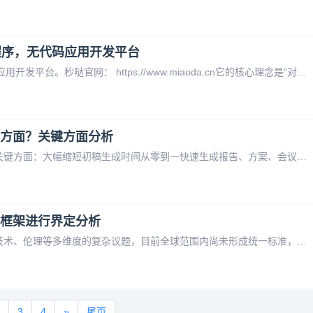
程序，无代码应用开发平台
“秒哒”是百度在2024年11月发布的一款无代码应用开发平台。秒哒官网： https://www.miaoda.cn它的核心理念是"对话即开发"，让不会编程的普通人也能仅通过自然语言描述需求，就能开发出能赚钱、能商用的应用程序，而不再是只能搓玩具的Demo。为了方便你快速了解，我整理了它的核心信息：
些方面？关键方面分析
AI写文档工具的效率提升主要体现在以下几个关键方面：大幅缩短初稿生成时间从零到一快速生成报告、方案、会议纪要等文档框架，将数小时的手动撰写压缩至几分钟。内容结构化与模板复用自动匹配标准文档结构（如商业计划书、技术方案、合同），避免重复设计章节逻辑，尤其适合固定格式类文档。语言润色与风格统一一键优化语
？框架进行界定分析
AI生成文档的版权归属问题是一个涉及法律、技术、伦理等多维度的复杂议题，目前全球范围内尚未形成统一标准，但可通过以下框架进行界定分析： 2. 创作过程的本质 AI生成内容依赖于算法对海量数据的训练与模式识别，其“创作”本质是统计概率的输出，而非人类独有的创造性表达。因此，AI本身不享有版权
3
4
»
尾页