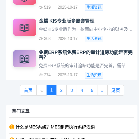
519
2025-10-17
|
|
生活资讯
金蝶 KIS专业版多账套管理
📖
金蝶KIS专业版作为一款面向中小企业的财务及业务管理软件，其多账套管理功能是满足企业集团化、多分支机构或多元化业务管理需求的核心模块。以下从功能、操作、优势及注意事项四个维度进行详细解析： 2. 集中控制与权限分配 统一登录入口：通过主界面选择账套，无需重复安装软件。 权限分级：可按用
303
2025-10-17
|
|
生活资讯
免费ERP系统免费ERP的审计追踪功能是否完
📖
善？
免费ERP系统的审计追踪功能是否完善，需结合具体系统的设计目标、技术架构及用户需求综合判断，多数情况下免费版本的审计追踪功能可能存在局限性，难以满足企业级合规或复杂业务场景的需求。以下是具体分析： 2. 局限性 深度不足：可能仅记录表面操作（如“用户A修改了订单”），但无法追踪数据变更前
274
2025-10-17
|
|
生活资讯
1
首页
«
2
3
4
5
»
尾页
热门文章
1
什么是MES系统？MES制造执行系统浅谈