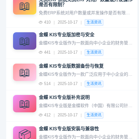
📖
是否有限制？
免费ERP系统对用户数量或并发操作是否有限制，取决于具体产品的许可模式和功能设计，通常可分为无限制、有限制但宽松、严格限制三种情况。以下是具体分析： 2. 并发操作限制 同时登录限制：免费版可能限制同时在线的用户数（如仅允许3-5人同时操作）。 功能模块限制：并发操作可能集中在
410
2025-10-17
|
|
生活资讯
金蝶 KIS专业版加密与安全
📖
金蝶KIS专业版作为一款面向中小企业的财务管理软件，其加密与安全机制是保障企业数据安全、合规运营的核心环节。以下从加密技术、安全防护、合规性及用户操作四个维度进行详细解析： 2. 存储层加密 数据库加密：支持对关键数据（如财务凭证、客户信息）进行透明加密存储，即使数据库文件被非法获取，内
441
2025-10-17
|
|
生活资讯
金蝶 KIS专业版数据备份与恢复
📖
金蝶KIS专业版作为一款广泛应用于中小企业的财务管理软件，其数据备份与恢复功能是保障企业财务数据安全的核心环节。以下是关于金蝶KIS专业版数据备份与恢复的详细指南，涵盖操作步骤、注意事项及常见问题解决方案： 注意事项： 备份频率建议每日或每周一次，重要数据可实时备份。 备份文件需存储在非系统
514
2025-10-17
|
|
生活资讯
金蝶 KIS专业版补充说明
📖
金蝶KIS专业版是金蝶软件（中国）有限公司针对成长型企业设计的一款集成化财务管理软件，旨在通过自动化、智能化的管理工具帮助企业提升运营效率、规范财务流程并支持战略决策。以下是对其核心功能、适用场景及补充价值的详细说明： 2. 供应链管理 采购管理：供应商管理、采购订单跟踪、价格波动分析，优化
412
2025-10-17
|
|
生活资讯
金蝶 KIS专业版安装与兼容性
📦
金蝶KIS专业版作为一款面向中小企业的财务管理软件，其安装与兼容性直接影响使用体验。以下是关于安装步骤、兼容性要求及常见问题的详细指南： 2. 环境检查 关闭杀毒软件（如360、腾讯电脑管家），避免拦截安装进程。 确保系统时间、区域设置正确（影响许可证验证）。 以管理