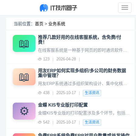
展
开
导
当前位置：
首页
>
业务系统
航
推荐几款好用的在线客服系统，含免费/付
📖
费！
在线客服系统是一种基于网页的即时通讯软件，部署在企业网站、App、小程序等渠道，为访客与客服提供实时对话的平台——访客无需安装任何插件，点击即可沟通。接下来推荐几款常见的在线客服系统：TWT ChatTWT Chat 是一款智能客服系统，有免费版本和付费版本。TWT Chat 免费在线 AI 客服系
123
2026-04-28
|
|
用友ERP如何实现多组织/多公司的财务数据
📖
集中管理？
用友ERP系统通过多组织架构设计、集中化核算体系、智能数据整合与权限管控等核心功能，结合灵活的配置能力和技术支撑，可实现多组织/多公司的财务数据集中管理。以下是具体实现方式及关键功能： 2. 跨组织业务协同 内部交易处理：自动生成内部结算单（如调拨、服务收费），支持三角交易（A卖给B，B
438
2025-10-17
|
|
生活资讯
金蝶 KIS专业版打印配置
⚙️
金蝶KIS专业版的打印配置涉及多个环节，包括打印参数设置、模板调整、打印机适配等。以下是详细的配置步骤和注意事项，帮助您高效完成打印设置： 2. 检查金蝶KIS专业版版本 确认软件版本（如V14.1、V15.0等），不同版本操作路径可能略有差异。 更新至最新补丁（通过金蝶官网或软件内“
542
2025-10-17
|
|
生活资讯
免费ERP系统免费ERP对用户数量或并发操作