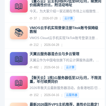
【量芯云】云主机8核8G低至68元/月，续费同
📖
价超高性价比，附活动地址
今天，为大家介绍一家近期在市场上以极致性价比和续费同价策略引发关注的服务商——量芯云。其推出的多款云服务器方案，尤其适合对预算敏感、追求长期成本可控的用户。先附上活动地址： https://prolxy.com/?i360732续费同价，拒绝“首年低价，次年高价”云服务市场常见的促销策略是首年特惠，
37
2026-07-28
|
|
云计算
VMOS云手机实现登录注册Titok账号保姆级
📚
教程
VMOS Cloud云手机实现TikTok账号登录注册完整教程：VMOS Cloud是VMOS推出的云端托管型云手机服务，与VMOS Pro（本地虚拟机）不同，它运行在云端服务器上，支持7×24小时在线，无需本地设备保持开机状态。一、准备工作开始前需要准备以下内容：准备项说明VMOS Cloud账号
212
2026-04-28
|
|
天翼云服务器混合云与多云管理
📖
天翼云作为中国电信旗下的云计算服务品牌，在混合云与多云管理领域提供了全面的解决方案，旨在帮助企业实现跨云资源的统一管理、优化成本并提升业务灵活性。以下是关于天翼云服务器在混合云与多云管理方面的核心内容： 2. 典型应用场景 灾备与高可用：将关键业务部署在私有云，非关键业务放在公有云，实现
482
2026-04-16
|
|
云计算
【衡天云】1核1G服务器低至12元/月，不限流
📖
量，年付续费同价
2026年衡天云最新服务器活动，含香港地区/日本/美国服务器。衡天云服务器活动地址： https://www.htstack.com/activity/act_openyear.shtml活动详情如下：以下是对香港云服务器产品的简要梳理，按配置从低到高排序：一、基础～标准型（适合新手、个人博客、初级
152
2026-04-16
|
|
云服务器
最新2026国外VPS主机推荐，高性价比稳定！