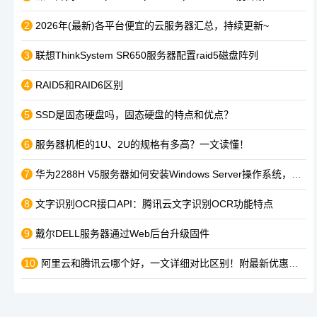
2
2026年(最新)各平台便宜的云服务器汇总，持续更新~
3
联想ThinkSystem SR650服务器配置raid5磁盘阵列
4
RAID5和RAID6区别
5
SSD是固态硬盘吗，固态硬盘的特点和优点？
6
服务器机柜的1U、2U的规格有多高？一文读懂！
7
华为2288H V5服务器如何安装Windows Server操作系统，详细指导！
8
文字识别OCR接口API：腾讯云文字识别OCR功能特点
9
戴尔DELL服务器通过Web后台升级固件
10
阿里云和腾讯云哪个好，一文详细对比区别！附最新优惠活动入口