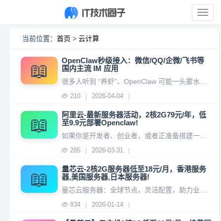
展
开
导
当前位置：
首页
>
云计算
航
OpenClaw秒级接入：微信/QQ/企微/飞书等
📖
国内主流 IM 应用
很多人听到 “养虾”、OpenClaw 可能一头雾水，先给大家把概念讲明白，再拆解怎么用最低成本快速跑起来，新手也能看懂。一、什么是 OpenClaw？“养虾” 到底是什么？1. OpenClaw 是什么？OpenClaw 是一个开源的AI 超级助理 / 自动化机器人框架，简单说就是：你给它一个服务
210
2026-04-04
|
|
阿里云-最新服务器活动，2核2G79元/年，低
📖
至9.9元部署Openclaw!
如果你是开发者、创业者，或者正准备搭建一个属于自己的网站、AI应用，那么现在正是入手阿里云服务器的最佳时机。阿里云近期上线了多款高性价比服务器活动，2核2G配置最低仅需79元/年，更有轻量应用服务器低至9.9元/月起，支持一键部署热门AI应用——OpenClaw，真正做到开箱即用，分钟级上线！👉 活
285
2026-03-31
|
|
量芯云-2核2G服务器低至18元/月，香港服务
📖
器,美国服务器,日本服务器!
量芯云服务器：全球节点，灵活配置，助力业务扬帆远航量芯云在全球范围内构建了优质的地域与网络节点，为您提供低延迟、高可用的云服务体验。购买服务器地址： https://prolxy.com/地域选择免备案专区：中国香港、美国（国际业务首选）高防专区：中国湖北、中国浙江（抵御DDoS攻击）BGP线路：中
834
2026-01-14
|
|