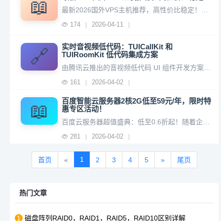
📖
最新2026国外VPS主机推荐，高性价比稳定！主要介绍各主流VPS平台特点、支付方式，持续更新中~1.VultrVultr 是一家全球云基础设施提供商，提供高性能 SSD VPS、云服务器和托管服务，全球拥有 32 个数据中心，云服务器$5/月起。Vultr官网： https://www.vultr
174
2026-04-11
|
|
实时音视频低代码：TUICallKit 和
🔗
TUIRoomKit 低代码集成方案
由腾讯云推出的音视频低代码 UI 组件开发方案，3步集成，最快1天上线应用。TUICallKit 和 TUIRoomKit 低代码集成方案，帮助业务节省实现音视频复杂细节的时间，快速搭建各类音视频应用。最快1天接入在线教育、语聊房、在线医疗、在线客服等应用，助力业务快速上线。腾讯云音视频低代码方案产
161
2026-04-02
|
|
百度智能云服务器2核2G低至59元/年，限时特
📖
惠专区活动！
百度云服务器超值盛典：低至0.6折起！随着企业数字化转型的加速，稳定、高效且经济的云服务器成为众多企业和开发者的刚需。百度智能云现正推出“上云福利·特惠专场”活动，为用户带来前所未有的上云福利。本次活动不仅覆盖了热门的千帆大模型、AI原生应用，更有多款云服务器产品低至1折，是时候抓住这波红利，轻松上
281
2026-04-02
|
|
1
首页
«
2
3
4
5
»
尾页
热门文章
1
磁盘阵列RAID0，RAID1，RAID5，RAID10区别详解