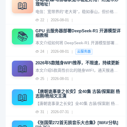
📖
理地址！
电信：宽带界的“老大哥”，稳如泰山，但价格最贵。联通：北方的“地头蛇”，均衡务实，北方体验不输电信，价格适中。移动：价格“卷王”，便宜大碗，但高峰期可能“脚软”。线上办理宽带地址： https://ka.dandanhou.net/index?k=ZGV6OUhqSm1XZFk9 核心差异：稳不稳
22
2026-08-01
|
|
GPU 云服务器部署DeepSeek-R1 开源模型详
📚
细教程
本文介绍如何将 DeepSeek-R1 开源模型部署到阿里云GPU云服务器，在 GPU 云服务器上安装与配置 Ollama 和 Open WebUI。阿里云GPU云服务器最新活动：Ollama 负责托管 DeepSeek-R1 模型，Open WebUI 则为用户提供友好的交互界面。GPU 云服务器
24
2026-08-01
|
|
云服务器
2026年5款随身WIFI推荐，不限速，持续更新
📖
本文介绍5款高性价比的随身WIFI，通天猴通天猴三网充电宝显示屏随身wifi，通用流量办理地址： https://haoka.kakatx.com/web/#/pages/detail/type?agent_id=221092&goods_id=14773
25
2026-08-01
|
|
【唐朝诡事录之长安】全40集 古装/探案剧 杨
📖
志刚/杨旭文主演
【唐朝诡事录之长安】全40集 古装/探案剧 杨志刚/杨旭文主演夸克网盘资源： https://pan.quark.cn/s/e7737898def0 《唐朝诡事录之长安》是由爱奇艺和长信传媒联合出品的古装悬疑单元探案剧，是《唐朝诡事录》系列的第三部作品。该剧由巨兴茂担任总导演，郭世民执导，魏风华、郭
31
2026-07-31
|
|
《张国荣272首无损音乐大合集》[WAV分轨]