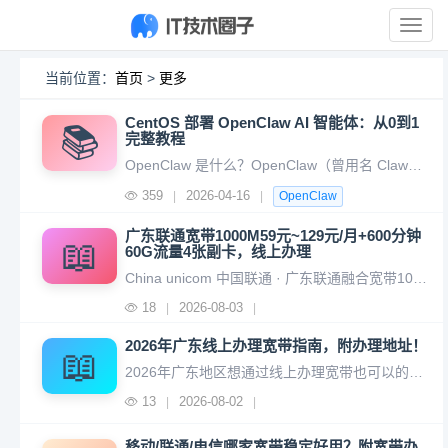
展
开
导
当前位置：
首页
>
更多
航
CentOS 部署 OpenClaw AI 智能体：从0到1
📚
完整教程
OpenClaw 是什么？OpenClaw（曾用名 ClawdBot、MoltBot，江湖人称“小龙虾”）是一个开源、本地优先的 AI 智能体执行框架。简单来说，你可以通过微信、飞书、钉钉等聊天工具给它发指令，它就能在服务器上执行实际的操作——帮你整理文件、读取系统信息、调用 API，甚至完成浏览器
359
2026-04-16
|
|
OpenClaw
广东联通宽带1000M59元~129元/月+600分钟
📖
60G流量4张副卡，线上办理
China unicom 中国联通 · 广东联通融合宽带1000M 光速宽带59元/月~129元/月 多档优惠套餐自选稳定 高速 真宽带长按识别扫码线上预约办理：广东宽带在线办理正规套餐 | 官方可查 | 售后无忧卖点：两年套餐、千兆宽带、高性价比、广东专属资费：广东联通多档位套餐任选 500兆~1
18
2026-08-03
|
|
2026年广东线上办理宽带指南，附办理地址！
📖
2026年广东地区想通过线上办理宽带也可以的，无需到线下营业厅。线上只需预约订单即可上门安装，价格透明，套餐价格自己选择。主要的办理平台有卡多多宽带，这是运营商正规授权的宽带办理平台。办理地址： https://ka.dandanhou.net/index?k=ZGV6OUhqSm1XZFk9 搜索
13
2026-08-02
|
|
移动/联通/电信哪家宽带稳定好用？附宽带办