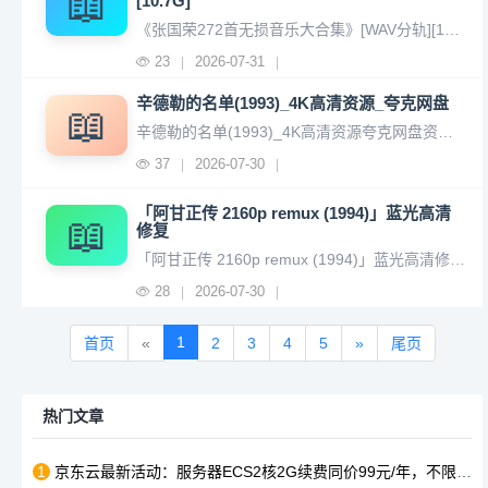
📖
[10.7G]
《张国荣272首无损音乐大合集》[WAV分轨][10.7G]夸克网盘资源： https://pan.quark.cn/s/d47c9b44721f 部分文件列表张国荣 - 被爱.wav张国荣 - Before My Heart Finds Out.wav张国荣 - 暴风一族.wav张国荣 - 不管您
23
2026-07-31
|
|
辛德勒的名单(1993)_4K高清资源_夸克网盘
📖
辛德勒的名单(1993)_4K高清资源夸克网盘资源： https://pan.quark.cn/s/b3fedda2f0ea 《辛德勒的名单》由史蒂文·斯皮尔伯格执导，连姆·尼森、本·金斯利、拉尔夫·费因斯、卡罗琳·古多尔等主演的战争剧情片。 [8]1993年11月30日在美国华盛顿首映，1993年
37
2026-07-30
|
|
「阿甘正传 2160p remux (1994)」蓝光高清
📖
修复
「阿甘正传 2160p remux (1994)」蓝光高清修复夸克网盘资源： https://pan.quark.cn/s/c7cb58f7a661 《阿甘正传》是由罗伯特·泽米吉斯执导，瑞克·罗斯、温斯顿·格鲁姆编剧，汤姆·汉克斯、罗宾·怀特、莎莉·菲尔德等人主演的美国剧情电影 [18-19]。该
28
2026-07-30
|
|
1
首页
«
2
3
4
5
»
尾页
热门文章
1
京东云最新活动：服务器ECS2核2G续费同价99元/年，不限流量