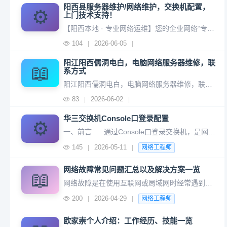
阳西县服务器维护/网络维护，交换机配置，
⚙️
上门技术支持！
【阳西本地 · 专业网络运维】您的企业网络“专属医生”，上门排忧解难！核心业务🖥️ 服务器维护：系统重装、数据备份、故障排查、安全防护。🌐 网络维护：网络卡顿、掉线修复、无线覆盖、网络优化。🔌 交换机配置：华为/华三/锐捷等品牌调试、VLAN划分、端口隔离。🚗 上门支持：阳西县城及各乡镇，工程师快速
104
2026-06-05
|
|
阳江阳西儒洞电白，电脑网络服务器维修，联
📖
系方式
阳江阳西儒洞电白，电脑网络服务器维修，联系方式联系人：欧先生电话：13751632107本人儒洞人，阳江阳西儒洞电白电脑网络服务器方面的问题都可以找我，上门安装电脑/安装系统/网络维护/维护服务器！
83
2026-06-02
|
|
华三交换机Console口登录配置
⚙️
一、前言 通过Console口登录交换机，是网络设备最基础的本地管理方式。操作时需使用专用Console线缆，将电脑的串口（或USB转串口）与交换机的Console管理接口直接连接，再借助终端仿真软件完成参数配置，即可实现对交换机的本地登录、调试与初始化配置。
145
2026-05-11
|
|
网络工程师
网络故障常见问题汇总以及解决方案一览
📖
网络故障是在使用互联网或局域网时经常遇到的问题，这些问题可能由多种因素引起，包括硬件故障、软件配置错误、网络拥堵或安全问题等。以下是一些常见的网络故障问题及其可能的原因和解决方案汇总： 可能原因： 路由器或调制解调器未正确连接或已关闭。 网络电缆松动或损坏。 互联网服务提供商（ISP）的问题。
200
2026-04-29
|
|
网络工程师
欧家崇个人介绍：工作经历、技能一览