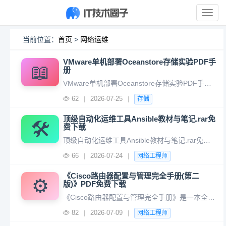
展
开
导
当前位置：
首页
>
网络运维
航
VMware单机部署Oceanstore存储实验PDF手
📖
册
VMware单机部署Oceanstore存储实验PDF手册下载地址： https://pan.quark.cn/s/aeb08b6a542a 注：以上内容均从网络收集，版权归原作者所有，如有侵权请联系删除。
62
2026-07-25
|
|
存储
顶级自动化运维工具Ansible教材与笔记.rar免
🛠️
费下载
顶级自动化运维工具Ansible教材与笔记.rar免费下载地址：https://pan.quark.cn/s/11a0d98cdeeb 1.Ansible简介与基本安装.pdf2. Ansible Inventory.pdf3.Ansible配置文件管理.pdf4.Ansible Ad-hoc与命令
66
2026-07-24
|
|
网络工程师
《Cisco路由器配置与管理完全手册(第二
⚙️
版)》PDF免费下载
《Cisco路由器配置与管理完全手册》是一本全面、系统，专注于Cisco路由器配置与管理的技术手册，特别适合需要深入学习和实操的读者。PDF下载： https://pan.quark.cn/s/85802831b7ba 的完整目录如下。这本书近900页，从最基础的设备选型讲到了复杂的VPN配置，体系
82
2026-07-09
|
|
网络工程师