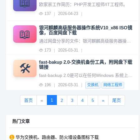
📖
欧家崇工作简历：PHP开发工程师/IT工程师。
137
2026-04-23
|
|
银河麒麟高级服务器操作系统V10_x86 ISO镜
📖
像，百度网盘下载
通过网盘分享的文件：银河麒麟高级服务器操作系统V10_x86百度网盘: https://pan.baidu.com/s/1S5NlN7K7VNVMhszC0lBu2Q?pwd=1u91 提取码: 1u91 复制这段内容后打开百度网盘手机App，操作更方便哦 --来自百度网盘超级会员v1的分享
173
2026-03-31
|
|
fast-bakup 2.0-交换机备份工具，附网盘下载
🛠️
链接
fast-backup 2.0是可以在任何Windows 系统上运行的网络运维软件，帮助运维人员减少大量重复的交换机等设备的配置下载工作，支持的厂商有华为和华三的网络设备和安全设备。功能特性：支持SSH和Telnet两种远程登录方式。（推荐SSH）支持IP、TXT和CSV的设备IP输入方式。支持TX
196
2026-03-31
|
|
交换机
网络工程师
1
首页
«
2
3
4
5
»
尾页
热门文章
1
华为交换机、路由器、防火墙设备图标下载