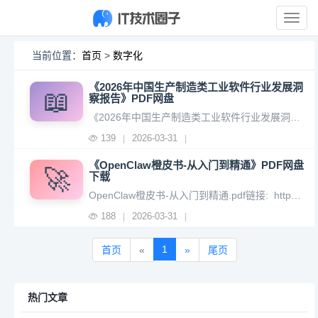
展
开
导
当前位置：
首页
>
数字化
航
《2026年中国生产制造类工业软件行业发展洞
📖
察报告》PDF网盘
《2026年中国生产制造类工业软件行业发展洞察报告.pdf》链接: https://pan.baidu.com/s/1AKVe1uZeacs-k2SdA2sTvA?pwd=haqx 提取码: haqx 复制这段内容后打开百度网盘手机App，操作更方便哦 --来自百度网盘超级会
139
2026-03-31
|
|
《OpenClaw橙皮书-从入门到精通》PDF网盘
🚀
下载
OpenClaw橙皮书-从入门到精通.pdf链接: https://pan.baidu.com/s/16ZWVAzU9Y9xLRxvDVcCDYw?pwd=kzgv 提取码: kzgv 复制这段内容后打开百度网盘手机App，操作更方便哦 --来自百度网盘超级会员v1的分享
188
2026-03-31
|
|
1
首页
«
»
尾页
热门文章