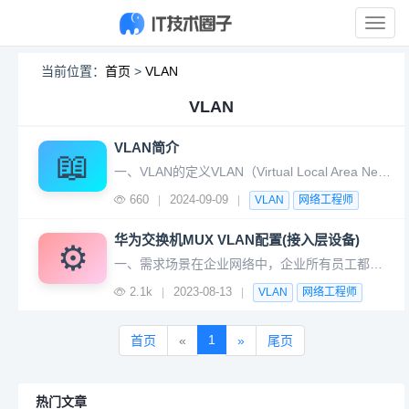
展
开
导
当前位置：
首页
>
VLAN
航
VLAN
VLAN简介
📖
一、VLAN的定义VLAN（Virtual Local Area Network）即虚拟局域网，是将一个物理的LAN在逻辑上划分成多个广播域的通信技术。二、划分VLAN目的早期的以太网是为简单、小型网络而设计的局域网技术，是基于CSMA/CD（Carrier Sense Multiple Acces
660
2024-09-09
|
|
VLAN
网络工程师
华为交换机MUX VLAN配置(接入层设备)
⚙️
一、需求场景在企业网络中，企业所有员工都可以访问企业的服务器。但对于企业来说，希望企业内部部分员工之间可以互相交流，而部分员工之间是隔离的，不能够互相访问。如下图所示，为了解决上述问题，可在连接终端的交换机上部署MUX VLAN特性。MUX VLAN不但能够实现企业需求，同时也解决了VLAN ID紧
2.1k
2023-08-13
|
|
VLAN
网络工程师
1
首页
«
»
尾页
热门文章