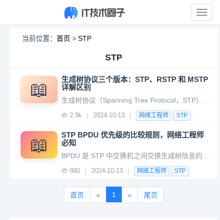
展
开
导
当前位置：
首页
>
STP
航
STP
生成树协议三个版本：STP、RSTP 和 MSTP
📖
详解区别
生成树协议（Spanning Tree Protocol，STP）及其后续改进版，如快速生成树协议（Rapid Spanning Tree Protocol，RSTP）和多生成树协议（Multiple Spanning Tree Protocol，MSTP），是保证网络冗余与稳定的关键技术。这些协议
2.9k
2024-10-13
|
|
网络工程师
STP
STP BPDU 优先级的比较规则，网络工程师
📖
必知
BPDU 是 STP 中交换机之间交换生成树信息的消息。它包含了一些关键字段，包括根桥 ID、根路径开销、指定桥 ID、指定端口 ID、接收端口 ID 等。这些字段的信息会影响 STP 的决策，最终决定哪条路径被阻断，哪条路径成为通信路径。生成树的优先级由 BPDU 的几个关键字段来比较，STP 将
880
2024-10-13
|
|
网络工程师
STP
1
首页
«
»
尾页