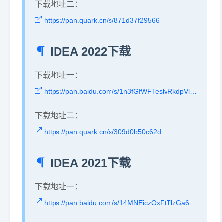
下载地址二：
https://pan.quark.cn/s/871d37f29566
IDEA 2022下载
下载地址一：
https://pan.baidu.com/s/1n3fGfWFTeslvRkdpVlowRA?pwd=8x3y
下载地址二：
https://pan.quark.cn/s/309d0b50c62d
IDEA 2021下载
下载地址一：
https://pan.baidu.com/s/14MNEiczOxFtTlzGa6sJc4A?pwd=391s