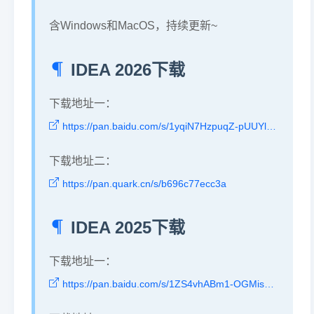
含Windows和MacOS，持续更新~
IDEA 2026下载
下载地址一：
https://pan.baidu.com/s/1yqiN7HzpuqZ-pUUYlTG0RQ?pwd=dkhr
下载地址二：
https://pan.quark.cn/s/b696c77ecc3a
IDEA 2025下载
下载地址一：
https://pan.baidu.com/s/1ZS4vhABm1-OGMis2kABuKA?pwd=eumt