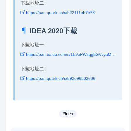
下载地址二：
https://pan.quark.cn/s/b22111eb7e78
IDEA 2020下载
下载地址一：
https://pan.baidu.com/s/1EVuPWzqg8GVvyaM7YheXxQ?pwd=atbq
下载地址二：
https://pan.quark.cn/s/892e96b02636
#Idea