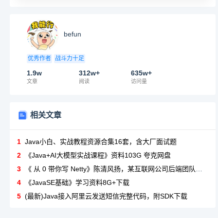
befun
优秀作者
战斗力十足
1.9w
312w+
635w+
文章
阅读
访问量
相关文章
1
Java小白、实战教程资源合集16套，含大厂面试题
2
《Java+AI大模型实战课程》资料103G 夸克网盘
3
《 从 0 带你写 Netty》陈清风扬，某互联网公司后端团队技术负责人出品
4
《JavaSE基础》学习资料8G+下载
5
(最新)Java接入阿里云发送短信完整代码，附SDK下载