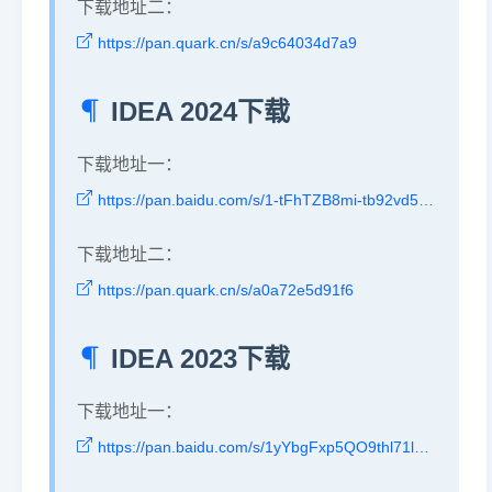
下载地址二：
https://pan.quark.cn/s/a9c64034d7a9
IDEA 2024下载
下载地址一：
https://pan.baidu.com/s/1-tFhTZB8mi-tb92vd5pt4A?pwd=22hg
下载地址二：
https://pan.quark.cn/s/a0a72e5d91f6
IDEA 2023下载
下载地址一：
https://pan.baidu.com/s/1yYbgFxp5QO9thl71lBfMDw?pwd=mg33