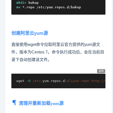
mkdir
mv
 *.repo /etc/yum.repos.d/bakup
创建阿里云yum源
直接使用wget命令拉取阿里云官方提供的yum源文
件，版本为Centos 7。命令执行成功后，会在当前目
录下自动创建该文件。
复制
wget 
-
O
/etc/
yum.repos.d
/aliyun.repo http:/
/mir
清理并重新加载yum源