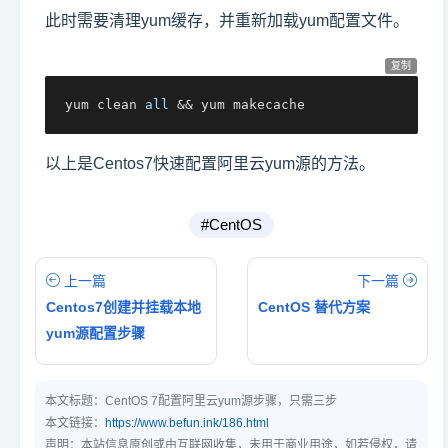
此时需要清理yum缓存，并重新加载yum配置文件。
复制
yum clean 
all
 && yum makecache
以上是Centos7快速配置阿里云yum源的方法。
#CentOS
上一篇
下一篇
Centos7创建并挂载本地
CentOS 替代方案
yum源配置步骤
本文标题：
CentOS 7配置阿里云yum源步骤，只需三步
本文链接：
https://www.befun.ink/186.html
声明：本站信息原创或由互联网收集，未用于商业用途，如若侵权，请