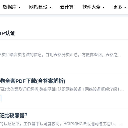
数据库
网站建设
云计算
软件大全
更多
CIP认证
我为你整理了目前中国主要的教育类、职业资格类和语言类考试的信息，并用表格分类汇总，方便你查阅。表格之后还会补充一些注意事项和建议。| 考试类别 | 考试名称 | 通常的考试时间（参考2025年） | 备注/说明 || :--- | :--- | :--- | :--- || **教育类考试** |
份试卷全套PDF下载(含答案解析)
2024版HCIP考试题库内容35份试卷全套PDF下载(含答案及详细解析)路由基础l 认识网络设备 l 网络设备框架介绍 l 网络设备对报文的处理流程IP 路由基础|OSPF 核心知识 l OSPF 基础 l 动态路由协议简介 l OSPF 简介 l OSPF 工作过程 l OSPF 的基本配置 l
训班比较靠谱？
HCIP和HCIE用途？数通HCIP和HCIE都是华为的认证证书，工作当中认可度较高。HCIP和HCIE适用网络工程师、系统工程师、运维工程师等IT岗位，广泛用于项目的招投标。HCIP认证为中级(纯理论)，HCIE认证为高级(需要手动实验)。网络工程师持有HCIP或HCIE证书，找工作相对会容易一些