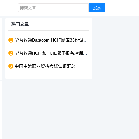
搜索
热门文章
1
华为数通Datacom HCIP题库35份试卷全套PDF下载(含答案解析)
2
华为数通HCIP和HCIE哪里报名培训班比较靠谱？
3
中国主流职业资格考试认证汇总