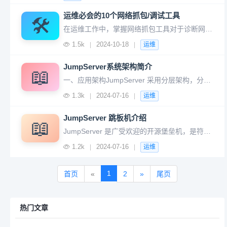
运维必会的10个网络抓包/调试工具
🛠️
在运维工作中，掌握网络抓包工具对于诊断网络问题、分析协议行为以及监控网络流量至关重要。1. Wireshark• 简介：Wireshark是一款功能强大的网络协议分析器，能够实时捕获网络数据包并进行深入分析。它支持多种操作系统和数百种网络协议，是运维和网络安全人员的首选工具。• 特点：界面友好、功能
1.5k
2024-10-18
|
|
运维
JumpServer系统架构简介
📖
一、应用架构JumpServer 采用分层架构，分别是负载层、接入层、核心层、数据层、存储层。JumpServer 应用架构图如下：二、组件说明Core 组件是 JumpServer 的核心组件，其他组件依赖此组件启动。Koko 是服务于类 Unix 资产平台的组件，通过 SSH、Telnet 协议
1.3k
2024-07-16
|
|
运维
JumpServer 跳板机介绍
📖
JumpServer 是广受欢迎的开源堡垒机，是符合 4A 规范的专业运维安全审计系统。JumpServer 帮助企业以更安全的方式管控和登录所有类型的资产，实现事前授权、事中监察、事后审计，满足等保合规要求。JumpServer 堡垒机支持的资产类型包括：SSH (Linux / Unix / 网
1.2k
2024-07-16
|
|
运维
1
首页
«
2
»
尾页
热门文章