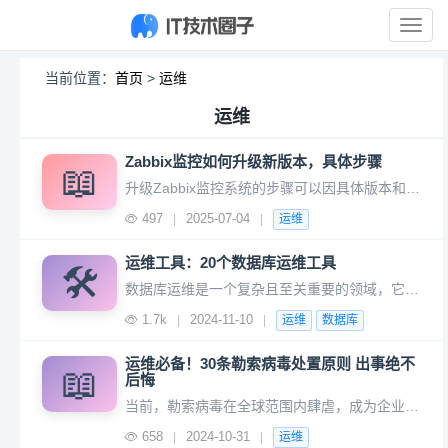
展
开
导
当前位置：
首页
>
运维
航
运维
Zabbix监控如何升级新版本，具体步骤
📖
升级Zabbix监控系统的步骤可以因具体版本和系统环境的不同而有所差异，但以下是一个通用的升级流程，适用于大多数情况。在进行升级之前，请确保备份所有重要数据和配置文件。 首先，确认你当前正在使用的Zabbix版本。 ```bash # 对于Zabbix Server zabbix_server -V
497
2025-07-04
|
|
运维
运维工具：20个数据库运维工具
🛠️
数据库运维是一个复杂且至关重要的领域，它涉及数据库的安装、配置、优化、监控、备份、恢复、迁移以及故障排除等多个方面。一、数据库运维的定义数据库运维服务是指针对用户数据库开展的一系列服务，包括软件安装、配置优化、备份策略选择及实施、数据恢复、数据迁移、故障排除、预防性巡检等。这些服务旨在确保数据库的稳
1.7k
2024-11-10
|
|
运维
数据库
运维必备！30条勒索病毒处置原则 出事绝不
📖
后悔
当前，勒索病毒在全球范围内肆虐，成为企业数据资产安全的头号威胁。这些狡猾的恶意软件，如同网络空间中的幽灵，不断寻找并利用系统的漏洞，通过加密数据或窃取敏感信息，向企业索取高额赎金。一旦感染，不仅会导致业务中断，还会造成不可估量的数据损失和声誉损害。因此，事先的预防工作显得尤为重要。只有构建全方位、多
658
2024-10-31
|
|
运维