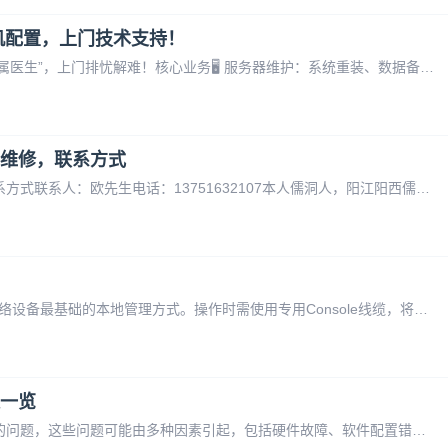
机配置，上门技术支持！
【阳西本地 · 专业网络运维】您的企业网络“专属医生”，上门排忧解难！核心业务🖥️ 服务器维护：系统重装、数据备份、故障排查、安全防护。🌐 网络维护：网络卡顿、掉线修复、无线覆盖、网络优化。🔌 交换机配置：华为/华三/锐捷等品牌调试、VLAN划分、端口隔离。🚗 上门支持：阳西县城及各乡镇，工程师快速
维修，联系方式
阳江阳西儒洞电白，电脑网络服务器维修，联系方式联系人：欧先生电话：13751632107本人儒洞人，阳江阳西儒洞电白电脑网络服务器方面的问题都可以找我，上门安装电脑/安装系统/网络维护/维护服务器！
一、前言 通过Console口登录交换机，是网络设备最基础的本地管理方式。操作时需使用专用Console线缆，将电脑的串口（或USB转串口）与交换机的Console管理接口直接连接，再借助终端仿真软件完成参数配置，即可实现对交换机的本地登录、调试与初始化配置。
一览
网络故障是在使用互联网或局域网时经常遇到的问题，这些问题可能由多种因素引起，包括硬件故障、软件配置错误、网络拥堵或安全问题等。以下是一些常见的网络故障问题及其可能的原因和解决方案汇总： 可能原因： 路由器或调制解调器未正确连接或已关闭。 网络电缆松动或损坏。 互联网服务提供商（ISP）的问题。