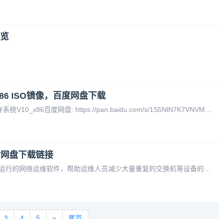
览
86 ISO镜像，百度网盘下载
通过网盘分享的文件：银河麒麟高级服务器操作系统V10_x86百度网盘: https://pan.baidu.com/s/1S5NlN7K7VNVMhszC0lBu2Q?pwd=1u91 提取码: 1u91 复制这段内容后打开百度网盘手机App，操作更方便哦 --来自百度网盘超级会员v1的分享
具，附网盘下载链接
fast-backup 2.0是可以在任何Windows 系统上运行的网络运维软件，帮助运维人员减少大量重复的交换机等设备的配置下载工作，支持的厂商有华为和华三的网络设备和安全设备。功能特性：支持SSH和Telnet两种远程登录方式。（推荐SSH）支持IP、TXT和CSV的设备IP输入方式。支持TX
3
4
5
»
尾页