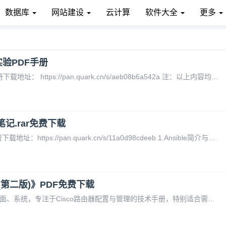
数据库
网站建设
云计算
软件大全
更多
储实验PDF手册
VMware单机部署Oceanstore存储实验PDF手册下载地址： https://pan.quark.cn/s/aeb08b6a542a 注：以上内容均从网络收集，版权归原作者所有，如有侵权请联系删除。
笔记.rar免费下载
顶级自动化运维工具Ansible教材与笔记.rar免费下载地址：https://pan.quark.cn/s/11a0d98cdeeb 1.Ansible简介与基本安装.pdf2. Ansible Inventory.pdf3.Ansible配置文件管理.pdf4.Ansible Ad-hoc与命令
(第二版)》PDF免费下载
《Cisco路由器配置与管理完全手册》是一本全面、系统，专注于Cisco路由器配置与管理的技术手册，特别适合需要深入学习和实操的读者。PDF下载： https://pan.quark.cn/s/85802831b7ba 的完整目录如下。这本书近900页，从最基础的设备选型讲到了复杂的VPN配置，体系