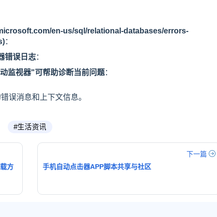
osoft.com/en-us/sql/relational-databases/errors-
s)
：
服务器错误日志
：
io中的"活动监视器"可帮助诊断当前问题
：
的错误消息和上下文信息。
#生活资讯
下一篇
下载方
手机自动点击器APP脚本共享与社区