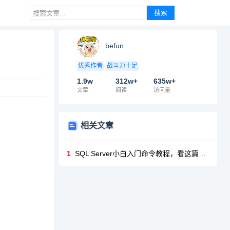
搜索
befun
优秀作者
战斗力十足
1.9w
312w+
635w+
文章
阅读
访问量
相关文章
1
SQL Server小白入门命令教程，看这篇就够啦！