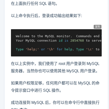
在上面执行任何 SQL 语句。
以上命令执行后，登录成功输出结果如下:
复制
Welcome to the MySQL monitor.  Commands end 
wit
Your MySQL connection 
id
is
2854760
 to server v
Type
'help;'
or
'\h'
for
help
. 
Type
'\c'
 to cle
在以上实例中，我们使用了 root 用户登录到 MySQL
服务器，当然你也可以使用其他 MySQL 用户登录。
如果用户权限足够，任何用户都可以在 MySQL 的命
令提示窗口中进行 SQL 操作。
成功连接到 MySQL 后，你可以在命令行中直接执行