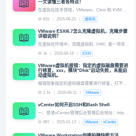
📖
一文读懂三者各特点！
在虚拟化技术领域，VMware、Citrix 和 KVM 是三大知名的解决方案，它们各自拥有独特的特点和适用场景。VMware特点： - 行业领导者：VMware 是虚拟化技术的先驱，拥有广泛的用户基础和市场占有率。 - 功能强大：提供全面的虚拟化解决方案，包括服务器虚拟化（vSphere）、桌面虚
815
2025-06-25
|
|
虚拟化
VMware ESXI6.7怎么克隆虚拟机，克隆步骤
📖
详细说明？
在虚拟化环境中，克隆虚拟机（VM）是一项非常实用的操作，它可以快速复制一个已经配置好的虚拟机，用于测试、开发或者备份等多种场景。使用VMware ESXi 6.7，克隆虚拟机变得相对简单。下面，我们就用大白话详细介绍如何克隆虚拟机，确保每一步都清晰明了。 一、准备工作 在开始克隆之前，请确保以下几点
1k
2025-06-18
|
|
ESXI
VMware虚拟机报错：指定的虚拟磁盘需要进
📖
行修复，xxx，模块"Dlsk"启动失败，未能启
动虚拟机。
报错现象指定的虚拟磁盘需要进行修复，打不开磁盘"D:\Virtual Machines\Secvss\Secvssdisk1-000002.vmdk"或它所依赖的某个快照磁盘:模块"Dlsk"启动失败，未能启动虚拟机。报错原因可能原因：关机、做快照、资源不足引起意外错误，导致虚拟机磁盘损坏，需要进行
1.1k
2025-06-11
|
|
VMware
vCenter如何开启SSH和Bash Shell
📖
一、登录vCenter管理后台管理后台地址：https://xx.xx.xx.xx:5480二、开启SSH和Bash Shell功能点击【访问】-【编辑】开启对应SSH和Bash Shell开关注意：开启Bash Shell功能需要填写超时时间，过了这个时间，Bash Shell依然会自动关闭，需按
887
2025-01-13
|
|
VMware
vCenter
VMware Workstation创建拍摄快照方法