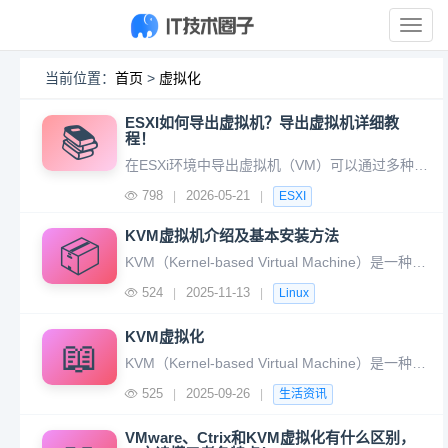
展
开
导
当前位置：
首页
>
虚拟化
航
ESXI如何导出虚拟机？导出虚拟机详细教
📚
程！
在ESXi环境中导出虚拟机（VM）可以通过多种方法实现，具体取决于您的需求（如备份、迁移或克隆）。以下是常用的几种导出方式及详细步骤： 步骤： 1. 登录vSphere Client/Web Client 使用浏览器访问ESXi的vCenter或直接登录ESXi主机（`https://`
798
2026-05-21
|
|
ESXI
KVM虚拟机介绍及基本安装方法
📦
KVM（Kernel-based Virtual Machine）是一种基于Linux内核的全虚拟化解决方案，允许用户在Linux系统上高效运行多个虚拟机（VM）。以下是关于KVM虚拟机的详细介绍： Linux系统安装 1. 检查CPU支持： ```bash egrep -c '(vmx
524
2025-11-13
|
|
Linux
KVM虚拟化
📖
KVM（Kernel-based Virtual Machine）是一种基于Linux内核的全虚拟化解决方案，它将Linux内核转化为一个类型1（裸金属）的虚拟化平台，允许在硬件支持的情况下直接运行多个虚拟机（VM）。以下是KVM虚拟化的核心要点：
525
2025-09-26
|
|
生活资讯
VMware、Ctrix和KVM虚拟化有什么区别，