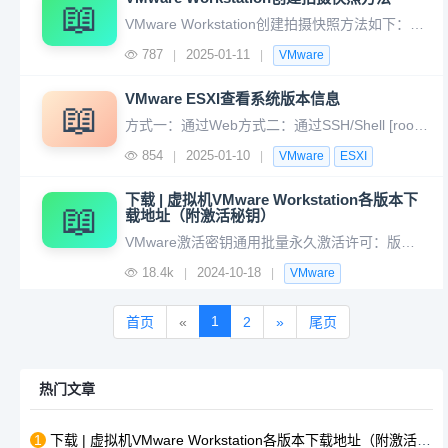
📖
VMware Workstation创建拍摄快照方法如下：01 选中虚拟机点击【拍摄此虚拟机快照】02 填写快照名称和描述点击【拍摄快照】03 等待快照创建完成即可
787
2025-01-11
|
|
VMware
VMware ESXI查看系统版本信息
📖
方式一：通过Web方式二：通过SSH/Shell [root@localhost:~] vmware -v VMware ESXi 6.7.0 build-17700523 [root@localhost:~] vmware -vl VMware ESXi 6.7.0 build-177005
854
2025-01-10
|
|
VMware
ESXI
下载 | 虚拟机VMware Workstation各版本下
📖
载地址（附激活秘钥）
VMware激活密钥通用批量永久激活许可：版本17：JU090-6039P-08409-8J0QH-2YR7F版本22H2：ZA5RU-6FYD5-48EPY-3XXEE-PAUGD版本16：ZF3R0-FHED2-M80TY-8QYGC-NPKYF版本15：FC7D0-D1YDL-M8DXZ-CY
18.4k
2024-10-18
|
|
VMware
1
首页
«
2
»
尾页
热门文章
1
下载 | 虚拟机VMware Workstation各版本下载地址（附激活秘钥）