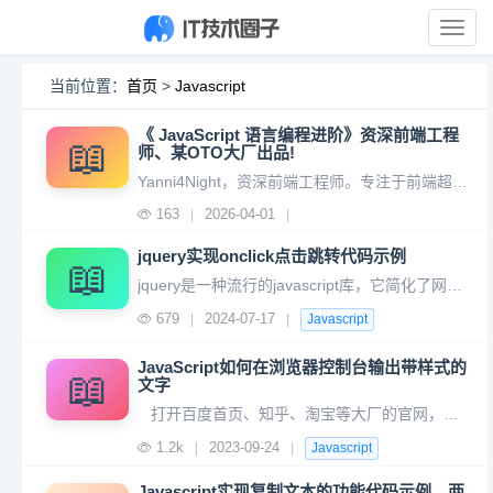
展
开
导
当前位置：
首页
>
Javascript
航
《 JavaScript 语言编程进阶》资深前端工程
📖
师、某OTO大厂出品!
Yanni4Night，资深前端工程师。专注于前端超过 10 年时间，从 IE6 时代就曾经涉足自研构建工具，在 2013～2014 年曾建设过多个低代码工具，为业务提效。后在百度先后负责贴吧客户端 Hybrid 架构的重建和手百 React Native 业务的开发和管理。某年度 InfoQ 前端
163
2026-04-01
|
|
jquery实现onclick点击跳转代码示例
📖
jquery是一种流行的javascript库，它简化了网页开发中的许多常见任务，如dom操作和事件处理。其中之一就是在点击事件中实现跳转。在jQuery中，您可以使用.click()方法来添加单击事件。以下是一些示例代码：// 点击按钮后跳转到Google $('#myButton').click
679
2024-07-17
|
|
Javascript
JavaScript如何在浏览器控制台输出带样式的
📖
文字
打开百度首页、知乎、淘宝等大厂的官网，打开控制台可以看到控制台会自动输出带样式的文字是不是感觉很酷，其实输出简单带样式的文字不难，通过console.log来输出即可。接下来具体看看是怎么做到的。一、编写代码打开需要在控制台输出这样效果内容的页面，加入以下Javascri
1.2k
2023-09-24
|
|
Javascript
Javascript实现复制文本的功能代码示例，两