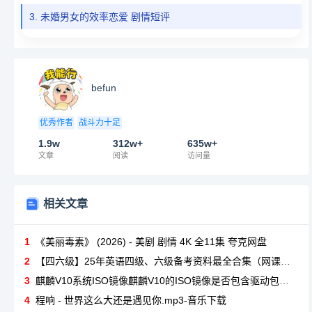
3. 未婚男女的效率恋爱 剧情短评
befun
优秀作者
战斗力十足
1.9w
312w+
635w+
文章
阅读
访问量
相关文章
1
《美丽毒素》 (2026) - 美剧 剧情 4K 全11集 夸克网盘
2
【四六级】25年英语四级、六级备考资料最全合集（网课合集+电子版资料）免费分享
3
麒麟V10系统ISO镜像麒麟V10的ISO镜像是否包含驱动包？如何解决安装后硬件不兼容的问题？
4
程响 - 世界这么大还是遇见你.mp3-音乐下载