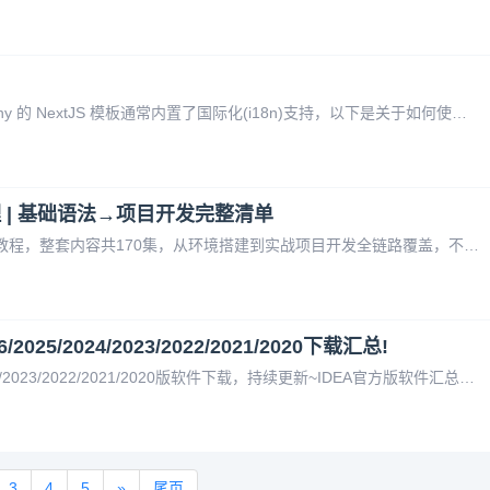
# ShipAny NextJS 模板国际化支持指南 ShipAny 的 NextJS 模板通常内置了国际化(i18n)支持，以下是关于如何使用和配置国际化功能的详细说明： ## 基本国际化配置 NextJS 内置了国际化路由支持，ShipAny 模板通常已配置好基础设置： ```javascrip
理 | 基础语法→项目开发完整清单
今天给大家整理了一套适配Python新手的视频教程，整套内容共170集，从环境搭建到实战项目开发全链路覆盖，不管是零基础想入门Python，还是有基础想进阶提升的同学，都能找到对应学习内容。夸克网盘下载地址： https://pan.quark.cn/s/b9f7f416c2e1 📚 教程核心模块概
025/2024/2023/2022/2021/2020下载汇总!
本文主要分享(最新)IDEA官方2026/2025/2024/2023/2022/2021/2020版软件下载，持续更新~IDEA官方版软件汇总：IDEA2026/2025/2024/2023/2022/2021/2020官方版下载含Windows和MacOS，持续更新~IDEA 2026下载下载地
3
4
5
»
尾页