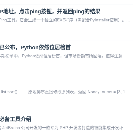
IP地址，点击ping按钮，并返回ping的结果
以下是一个使用Python和Tkinter编写的图形化Ping工具。它会生成一个独立的EXE程序（需配合PyInstaller使用）。完整代码pythonimport subprocess import sys import re import tkinter as tk from tkinter
榜已公布，Python依然位居榜首
2026年4月的TIOBE编程语言排行榜已公布。本期榜单中，Python依然位居榜首，但市场份额有所回落。值得注意的是，C语言相较于上月有明显的增长，而曾被寄予厚望的Rust排名则从年初的高位回落。以下是排名前10的编程语言具体数据：排名编程语言市场份额月度变化1Python20.97%-2.11%
在 Python 中，对列表排序主要有两种方式：1. list.sort() —— 原地排序直接修改原列表，返回 None。nums = [3, 1, 4, 1, 5]nums.sort()print(nums) # [1, 1, 3, 4, 5]2. sorted() —— 返回新列
师必备工具介绍
PhpStorm 编辑器：软件工具介绍 PhpStorm 是 JetBrains 公司开发的一款专为 PHP 开发者打造的智能集成开发环境（IDE），以其强大的功能、高效的代码处理能力和用户友好的界面，成为 PHP 开发领域的标杆工具。以下从核心功能、优势特点、适用场景及用户评价等方面进行详细介绍。