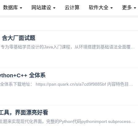
数据库
网站建设
云计算
软件大全
更多
套，含大厂面试题
零基础学Java教程文件大小: 13.3GB内容特色: 专为零基础学员设计的Java入门课程，从环境搭建到基础语法全面覆盖适用人群: 编程完全零基础的初学者核心价值: 循序渐进的教学方式，轻松迈出Java编程第一步下载链接: https://pan.quark.cn/s/4893c7a8
ython+C++ 全体系
少儿编程教程：51.8GB Scratch+Python+C++ 全体系下载地址： https://pan.quark.cn/s/a7cd9f9885bf 内容特色目前极全的青少年编程合集：含图形化积木、代码编程全链路课程，附带海量动画视频与项目源码适用人群6-15 岁青少年、零基础入门者、及寻求系
测试工具，界面漂亮好看
这个程序使用Python的tkinter库和ttkbootstrap主题来实现现代化界面。完整的Python代码pythonimport subprocess import threading import re import sys import os from tkinter import *