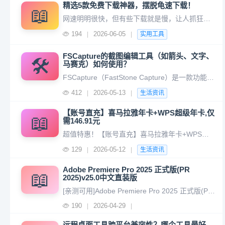
精选5款免费下载神器，摆脱龟速下载！
📖
网速明明很快，但有些下载就是慢，让人抓狂呀！！！特别是访问一些国外的网站，那下载速度就是小水管滴水，几k/s........别急，这几款开源免费的下载器，可以帮你加速下载，只需把链接复制到工具里面即可加速下载。共5款。5款软件下载地址： https://pan.quark.cn/s/2db2ebb8
194
2026-06-05
|
|
实用工具
FSCapture的截图编辑工具（如箭头、文字、
🛠️
马赛克）如何使用？
FSCapture（FastStone Capture）是一款功能强大的截图与编辑工具，其内置的编辑功能（如箭头、文字、马赛克等）操作简单且实用。以下是详细的使用步骤： 2. 进入编辑模式： 截图后，会自动弹出编辑窗口。若未弹出，右键任务栏图标选择“打开编辑器”。--- 2. 插入文
412
2026-05-13
|
|
生活资讯
【账号直充】喜马拉雅年卡+WPS超级年卡,仅
📖
需146.91元
超值特惠！【账号直充】喜马拉雅年卡+WPS超级年卡会员仅需146.91元，原价447.00元！因活动可能调整，具体价格请以充值页面为准！ 充值入口： https://doudou.lkami.cn/pages/goods/detail?id=43886还在为【账号直充】喜马拉雅年卡+WPS超级年卡的
129
2026-05-12
|
|
生活资讯
Adobe Premiere Pro 2025 正式版(PR
📖
2025)v25.0中文直装版
[亲测可用]Adobe Premiere Pro 2025 正式版(PR 2025)v25.0中文直装版-TZ素材网 .xpfd{ display: block; }
190
2026-04-29
|
|
远程桌面工具跨平台兼容性？哪个工具最好