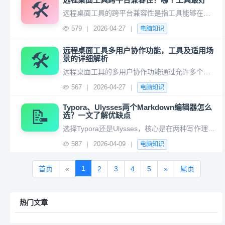
🛠️
远程桌面工具的跨平台兼容性是指工具能够在不同操作系统（如Windows、macOS、Linux、iOS、Android等）和设备类型（如桌面电脑、笔记本电脑、平板电脑、智能手机）之间实现无缝的远程连接和控制。以下是关于远程桌面工具跨平台兼容性的详细分析： 1. 提高工作效率：允许用户在不同设备和操作
579
2026-04-27
|
|
电脑知识
远程桌面工具多用户协作功能，工具及适用场
🛠️
景的详细解析
远程桌面工具的多用户协作功能通过允许多个用户同时访问和控制同一台远程计算机，实现高效协同工作。以下是该功能的核心要点、实现方式、典型工具及适用场景的详细解析： 2. 实时协作控制 共享控制权：主用户可授权其他用户临时接管控制权（如TeamViewer的“切换控制权”功能）。 同步操
567
2026-04-27
|
|
电脑知识
Typora、Ulysses两个Markdown编辑器怎么
📝
选？一文了解优缺点
选择Typora还是Ulysses，核心是在两种写作理念中做取舍：Typora是“纯粹的写作工具”，追求极致的简洁与开放；而Ulysses是“完整的写作环境”，提供从灵感到成稿的全流程管理。为了方便你快速判断，我把它们的核心区别整理成了下面这张表：对比维度TyporaUlysses核心理念极简主义的
587
2026-04-09
|
|
电脑知识
1
首页
«
2
3
4
5
»
尾页
热门文章