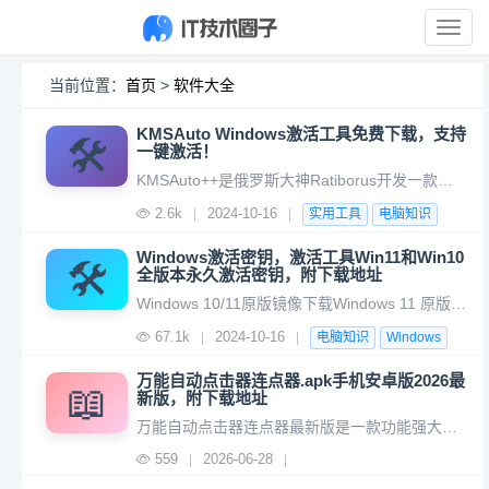
展
开
导
当前位置：
首页
>
软件大全
航
KMSAuto Windows激活工具免费下载，支持
🛠️
一键激活！
KMSAuto++是俄罗斯大神Ratiborus开发一款用于激活操作系统的KMS激活程序KMSAutoKMSAuto++是1一款完全免费、无广告、无插件的激活工具，支持一键激活Windows各版本及Office套件。它体积小巧，成功率高，可手动管理产品密钥和KMS服务，并保存激活信息。是系统和办公软
2.6k
2024-10-16
|
|
实用工具
电脑知识
Windows激活密钥，激活工具Win11和Win10
🛠️
全版本永久激活密钥，附下载地址
Windows 10/11原版镜像下载Windows 11 原版ISO镜像下载地址：64位（zh-cn_windows_11_business_editions_x64_dvd_f5f6bcbd.iso）网盘下载地址(新用户转存限时可领1TB空间)： https://pan.quark.cn/s/5eac
67.1k
2024-10-16
|
|
电脑知识
Windows
万能自动点击器连点器.apk手机安卓版2026最
📖
新版，附下载地址
万能自动点击器连点器最新版是一款功能强大便捷的安卓连点器软件，能够让你手机无需root即可使用，用户可以自定义按键，实现屏幕自动点击，而且整个的使用过程也是非常简单，你只需要在软件中设置点击、长按、滑动等操作，即可帮助你双手离开手机，让你在任何场景都能随心所欲。而且软件基本上所有安卓手机都能完美适配
559
2026-06-28
|
|