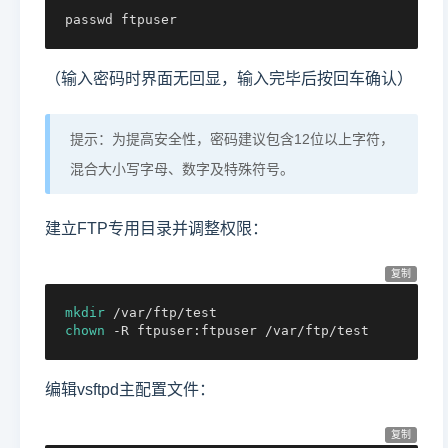
passwd ftpuser
（输入密码时界面无回显，输入完毕后按回车确认）
提示：为提高安全性，密码建议包含12位以上字符，
混合大小写字母、数字及特殊符号。
建立FTP专用目录并调整权限：
复制
mkdir
chown
 -R ftpuser:ftpuser /var/ftp/test
编辑vsftpd主配置文件：
复制