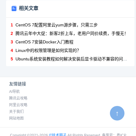
相关文章
1
CentOS 7配置阿里云yum源步骤，只需三步
2
腾讯云年中大促：新客2折上车，老用户同价续费，手慢无！
3
CentOS 7安装Docker入门教程
4
Linux中的权限管理是如何实现的？
5
Ubuntu系统安装教程如何解决安装后显卡驱动不兼容的问题？
友情链接
AI导航
腾讯云攻略
阿里云攻略
↑
关于我们
网站地图
Copyright ©2021-2026
IT技术圈子
All Rights Reserved
备案号：
粤ICP