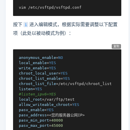
vim /etc/vsftpd/vsftpd.conf
按下
进入编辑模式，根据实际需要调整以下配置
i
项（此处以被动模式为例）：
复制
anonymous_enable
=
NO
local_enable
=
YES
write_enable
=
YES
chroot_local_user
=
YES
chroot_list_enable
=
YES
chroot_list_file
listen
=
YES
#listen_ipv6=YES
local_root
allow_writeable_chroot
=
YES
pasv_enable
=
YES
pasv_address
pasv_min_port
=
40000
pasv_max_port
=
45000