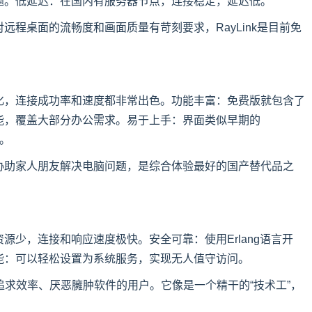
题。低延迟：在国内有服务器节点，连接稳定，延迟低。
远程桌面的流畅度和画面质量有苛刻要求，RayLink是目前免
化，连接成功率和速度都非常出色。功能丰富：免费版就包含了
能，覆盖大部分办公需求。易于上手：界面类似早期的
用。
协助家人朋友解决电脑问题，是综合体验最好的国产替代品之
源少，连接和响应速度极快。安全可靠：使用Erlang语言开
能：可以轻松设置为系统服务，实现无人值守访问。
合追求效率、厌恶臃肿软件的用户。它像是一个精干的“技术工”，