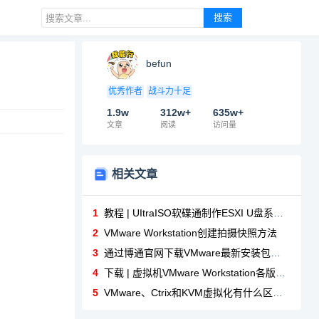
搜索
befun
优秀作者
战斗力十足
1.9w
312w+
635w+
文章
阅读
访问量
相关文章
1
教程 | UItraISO软碟通制作ESXI U盘系统盘详细教程
2
VMware Workstation创建拍摄快照方法
3
通过博通官网下载VMware最新安装包和补丁，附网盘ESXI 8下载地址！
4
下载 | 虚拟机VMware Workstation各版本下载地址（附激活秘钥）
5
VMware、Ctrix和KVM虚拟化有什么区别，一文读懂三者各特点！