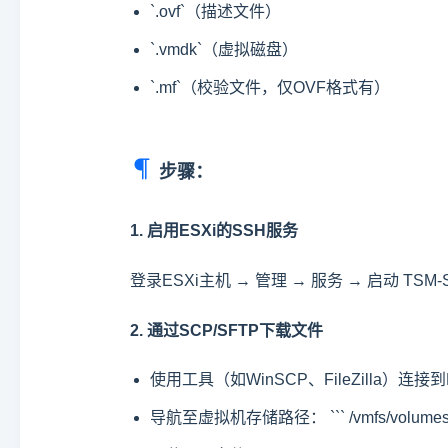
`.ovf`（描述文件）
`.vmdk`（虚拟磁盘）
`.mf`（校验文件，仅OVF格式有）
步骤：
1. 启用ESXi的SSH服务
登录ESXi主机 → 管理 → 服务 → 启动 TSM-
2. 通过SCP/SFTP下载文件
使用工具（如WinSCP、FileZilla）连接
导航至虚拟机存储路径： ``` /vmfs/volumes///