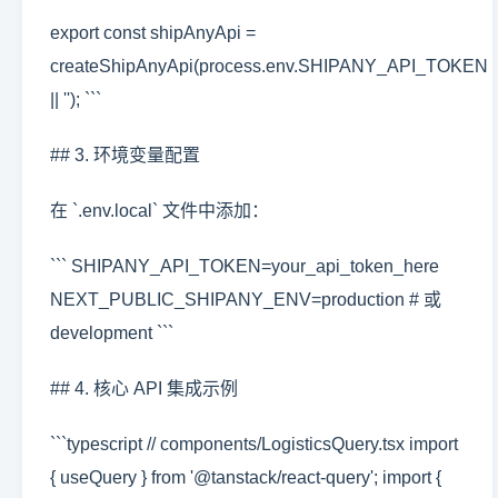
export const shipAnyApi =
createShipAnyApi(process.env.SHIPANY_API_TOKEN
|| ''); ```
## 3. 环境变量配置
在 `.env.local` 文件中添加：
``` SHIPANY_API_TOKEN=your_api_token_here
NEXT_PUBLIC_SHIPANY_ENV=production # 或
development ```
## 4. 核心 API 集成示例
```typescript // components/LogisticsQuery.tsx import
{ useQuery } from '@tanstack/react-query'; import {