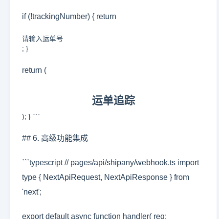
if (!trackingNumber) { return
请输入运单号
; }
return (
运单追踪
); } ```
## 6. 高级功能集成
```typescript // pages/api/shipany/webhook.ts import
type { NextApiRequest, NextApiResponse } from
'next';
export default async function handler( req: