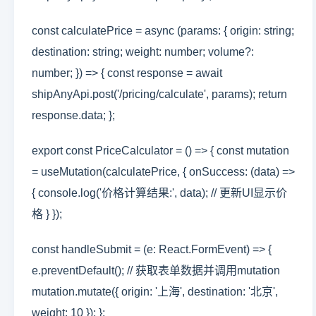
const calculatePrice = async (params: { origin: string;
destination: string; weight: number; volume?:
number; }) => { const response = await
shipAnyApi.post('/pricing/calculate', params); return
response.data; };
export const PriceCalculator = () => { const mutation
= useMutation(calculatePrice, { onSuccess: (data) =>
{ console.log('价格计算结果:', data); // 更新UI显示价
格 } });
const handleSubmit = (e: React.FormEvent) => {
e.preventDefault(); // 获取表单数据并调用mutation
mutation.mutate({ origin: '上海', destination: '北京',
weight: 10 }); };