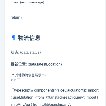
Error: {error.message}
;
return (
物流信息
状态: {data.status}
最新位置: {data.latestLocation}
{/* 其他物流信息展示 */}
); }; ```
```typescript // components/PriceCalculator.tsx import
{ useMutation } from '@tanstack/react-query'; import {
shipAnyApi } from '../lib/api/shipany';