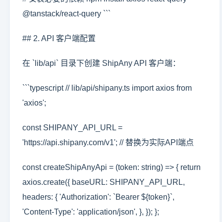
@tanstack/react-query ```
## 2. API 客户端配置
在 `lib/api` 目录下创建 ShipAny API 客户端：
```typescript // lib/api/shipany.ts import axios from
'axios';
const SHIPANY_API_URL =
'https://api.shipany.com/v1'; // 替换为实际API端点
const createShipAnyApi = (token: string) => { return
axios.create({ baseURL: SHIPANY_API_URL,
headers: { 'Authorization': `Bearer ${token}`,
'Content-Type': 'application/json', }, }); };