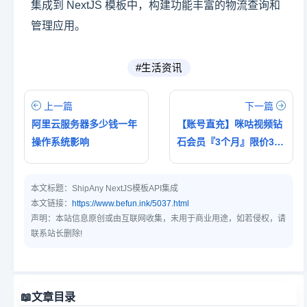
集成到 NextJS 模板中，构建功能丰富的物流查询和
管理应用。
#生活资讯
上一篇
下一篇
阿里云服务器多少钱一年
【账号直充】咪咕视频钻
操作系统影响
石会员『3个月』限价31.
98,仅需32.99元
本文标题：
ShipAny NextJS模板API集成
本文链接：
https://www.befun.ink/5037.html
声明：本站信息原创或由互联网收集，未用于商业用途，如若侵权，请
联系站长删除!
📖
文章目录