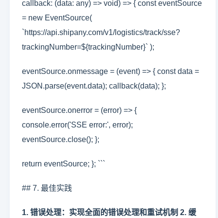
callback: (data: any) => void) => { const eventSource
= new EventSource(
`https://api.shipany.com/v1/logistics/track/sse?
trackingNumber=${trackingNumber}` );
eventSource.onmessage = (event) => { const data =
JSON.parse(event.data); callback(data); };
eventSource.onerror = (error) => {
console.error('SSE error:', error);
eventSource.close(); };
return eventSource; }; ```
## 7. 最佳实践
1. 错误处理：实现全面的错误处理和重试机制 2. 缓