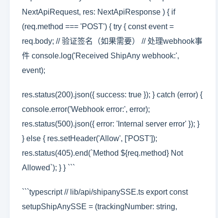
NextApiRequest, res: NextApiResponse ) { if
(req.method === 'POST') { try { const event =
req.body; // 验证签名（如果需要） // 处理webhook事
件 console.log('Received ShipAny webhook:',
event);
res.status(200).json({ success: true }); } catch (error) {
console.error('Webhook error:', error);
res.status(500).json({ error: 'Internal server error' }); }
} else { res.setHeader('Allow', ['POST']);
res.status(405).end(`Method ${req.method} Not
Allowed`); } } ```
```typescript // lib/api/shipanySSE.ts export const
setupShipAnySSE = (trackingNumber: string,