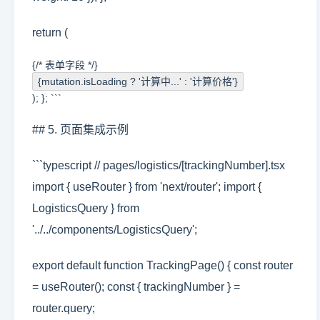
return (
{/* 表单字段 */}
{mutation.isLoading ? '计算中...' : '计算价格'}
); }; ```
## 5. 页面集成示例
```typescript // pages/logistics/[trackingNumber].tsx
import { useRouter } from 'next/router'; import {
LogisticsQuery } from
'../../components/LogisticsQuery';
export default function TrackingPage() { const router
= useRouter(); const { trackingNumber } =
router.query;