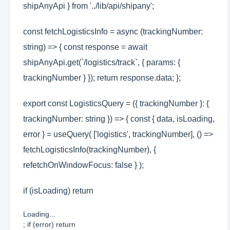
shipAnyApi } from '../lib/api/shipany';
const fetchLogisticsInfo = async (trackingNumber:
string) => { const response = await
shipAnyApi.get(`/logistics/track`, { params: {
trackingNumber } }); return response.data; };
export const LogisticsQuery = ({ trackingNumber }: {
trackingNumber: string }) => { const { data, isLoading,
error } = useQuery( ['logistics', trackingNumber], () =>
fetchLogisticsInfo(trackingNumber), {
refetchOnWindowFocus: false } );
if (isLoading) return
Loading...
; if (error) return