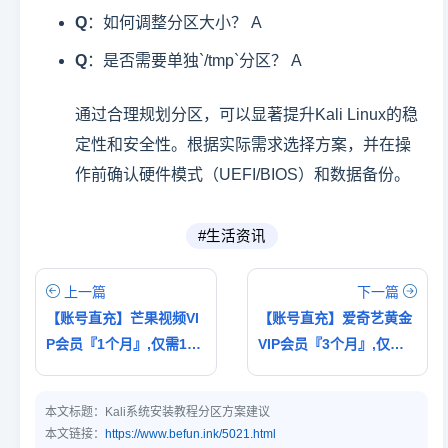
Q
：如何调整分区大小？ A
Q
：是否需要单独`/tmp`分区？ A
通过合理规划分区，可以显著提升Kali Linux的稳
定性和安全性。根据实际需求选择方案，并在操
作前确认硬件模式（UEFI/BIOS）和数据备份。
#生活资讯
上一篇
下一篇
【账号直充】芒果视频VI
【账号直充】爱奇艺黄金
P会员『1个月』,仅需13.
VIP会员『3个月』,仅需4
71元
3.03元
本文标题：
Kali系统安装教程分区方案建议
本文链接：
https://www.befun.ink/5021.html