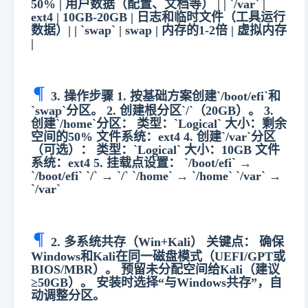
50% | 用户数据（配置、文档等） | | `/var` |
ext4 | 10GB-20GB | 日志和临时文件（工具运行
数据）| | `swap` | swap | 内存的1-2倍 | 虚拟内存
|
3. 操作步骤 1. 按基础方案创建`/boot/efi`和
`swap`分区。 2. 创建根分区`/`（20GB）。 3.
创建`/home`分区： 类型：`Logical` 大小：剩余
空间的50% 文件系统：ext4 4. 创建`/var`分区
（可选）： 类型：`Logical` 大小：10GB 文件
系统：ext4 5. 挂载点设置： `/boot/efi` →
`/boot/efi` `/` → `/` `/home` → `/home` `/var` →
`/var`
2. 多系统共存（Win+Kali） 关键点： 确保
Windows和Kali在同一磁盘模式（UEFI/GPT或
BIOS/MBR）。 预留未分配空间给Kali（建议
≥50GB）。 安装时选择“与Windows共存”，自
动调整分区。