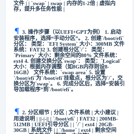
文件 | | `swap` | swap | 内存的1-2倍 | 虚拟内
存，提升多任务性能 |
3. 操作步骤（以UEFI+GPT为例） 1. 启动
安装程序，选择“手动分区”。 2. 创建`/boot/efi`
分区： 类型：`EFI System` 大小：300MB 文件
系统：FAT32 3. 创建根分区`/`： 类型：
`Primary` 大小：剩余空间的80% 文件系统：
ext4 4. 创建交换分区`swap`： 类型：`Logical`
大小：根据内存调整（如8GB内存则设8-
16GB） 文件系统：`swap area` 5. 设置
`/boot/efi`为`/boot/efi`挂载点，根分区为`/`，交
换分区为`swap`。 6. 完成分区后，选择“安装引
导加载程序”到`/boot/efi`。
2. 分区细节 | 分区 | 文件系统 | 大小建议 |
用途说明 | ||-|-|| | `/boot/efi` | FAT32 | 200MB-
512MB | UEFI引导分区 | | `/` | ext4 | 20GB-
30GB | 系统文件 | | `/home` | ext4 | 剩余空间