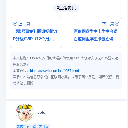
#生活资讯
上一篇
下一篇
【账号直充】腾讯视频VI
百度网盘学生卡学生会员
P升级SVIP『12个月』,仅
百度网盘学生卡是否与其
需154.92元
他平台（如教育类APP）
有联动优惠？
本文标题：
Linux从入门到精通如何使用`ssh`密钥对实现无密码登录远
程服务器？
本文链接：
https://www.befun.ink/4957.html
声明：本站信息原创或由互联网收集，未用于商业用途，如若侵权，请
联系站长删除!
befun
优秀作者
战斗力十足