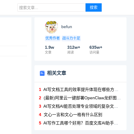
搜索
befun
优秀作者
战斗力十足
1.9w
312w+
635w+
文章
阅读
访问量
相关文章
1
AI写文档工具的效率提升体现在哪些方面？关键方面分析
2
(最新)阿里云一键部署OpenClaw龙虾图文版详细教程
3
AI写文档AI能否处理专业领域的复杂文档（如法律、医学）？
4
文心一言和文心一格有什么区别
5
AI写作工具哪个好用？百度文库AI助手帮你搞定各种PPT、总结报告、营销方案