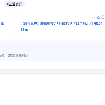
#生活资讯
下一篇
员账
【账号直充】腾讯视频VIP升级SVIP『12个月』,仅需154.
92元
侵权，请联系站长删除!