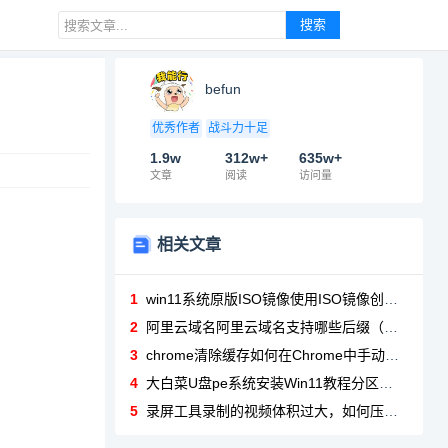
搜索
befun
优秀作者
战斗力十足
1.9w
312w+
635w+
文章
阅读
访问量
相关文章
1
win11系统原版ISO镜像使用ISO镜像创建U盘启动盘时，推荐哪些工具？
2
阿里云域名阿里云域名支持哪些后缀（如.com/.cn/.net）？
3
chrome清除缓存如何在Chrome中手动清除所有缓存数据？
4
大白菜U盘pe系统安装Win11教程分区与格式化
5
录屏工具录制的视频体积过大，如何压缩而不损失画质？