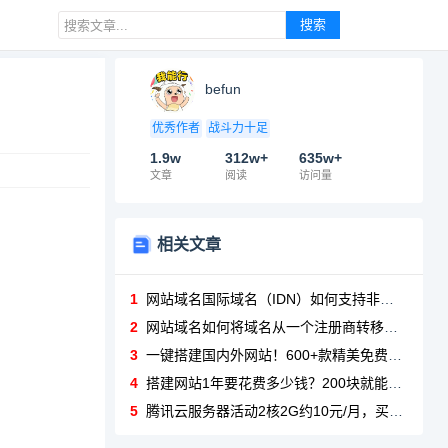
搜索
befun
优秀作者
战斗力十足
1.9w
312w+
635w+
文章
阅读
访问量
相关文章
1
网站域名国际域名（IDN）如何支持非拉丁字符？
2
网站域名如何将域名从一个注册商转移到另一个？
3
一键搭建国内外网站！600+款精美免费模板，低至0.5元/天，最快1天可搭建
4
搭建网站1年要花费多少钱？200块就能建网站
5
腾讯云服务器活动2核2G约10元/月，买一年送三个月