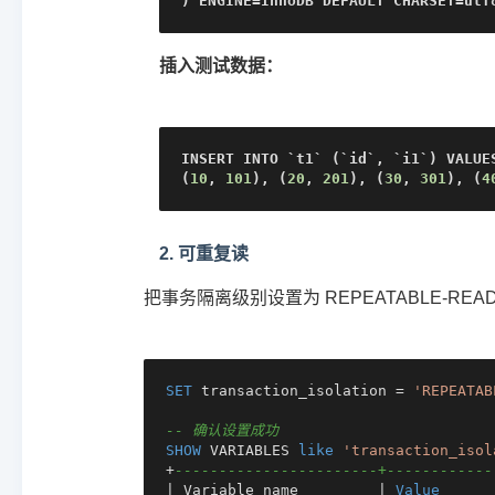
) ENGINE=InnoDB DEFAULT CHARSET=utf
插入测试数据：
INSERT INTO `t1` (`id`, `i1`) VALUES
(
10
, 
101
), (
20
, 
201
), (
30
, 
301
), (
4
2. 可重复读
把事务隔离级别设置为 REPEATABLE-R
SET
 transaction_isolation 
=
'REPEATAB
-- 确认设置成功
SHOW
 VARIABLES 
like
'transaction_isol
+
-----------------------+------------
|
 Variable_name         
|
Value