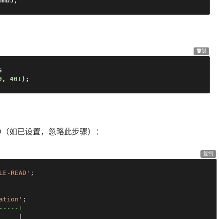
8mb3;
复制


0
, 
401
);
EAD（如已设置，忽略此步骤）：
复制
LE-READ'
;

ation'
-----+
|