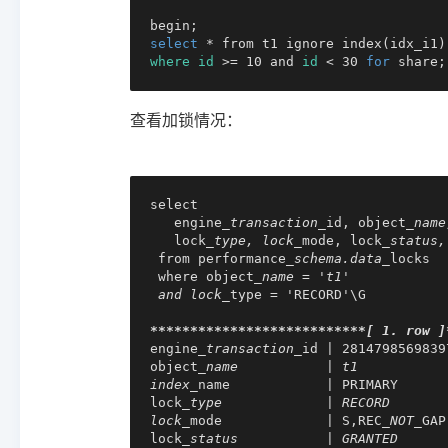
select
where
id
 >= 10 and 
id
 < 30 
for
 share;
查看加锁情况：
select

   engine
_transaction_
id, object
_name
   lock
_type, lock_
mode, lock
_status,
 from performance
_schema.data_
locks

 where object
_name = 't1'

 and lock_
type = 'RECORD'\G

****
****
****
****
****
****
**
*[ 1. row ]
engine
_transaction_
id | 28147985698397
object
_name           | t1

index_
name            | PRIMARY

lock
_type             | RECORD

lock_
mode             | S,REC
_NOT_
GAP

lock
_status           | GRANTED
