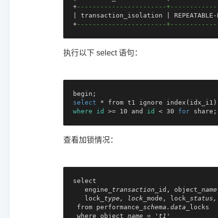
+
-----------------------+------------
|
 transaction_isolation 
|
 REPEATABLE
-
+
-----------------------+------------
执行以下 select 语句：
select
where
id
 >= 10 and 
id
 < 30 
for
 share;
查看加锁情况：
select

   engine
_transaction_
id, object
_name
   lock
_type, lock_
mode, lock
_status,
 from performance
_schema.data_
locks

 where object
_name = 't1'
