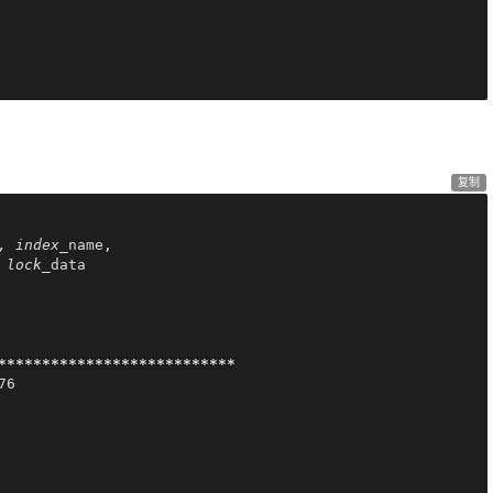
复制
, index_
name,

 lock_
data

*
**
****
****
****
****
****
****
6
