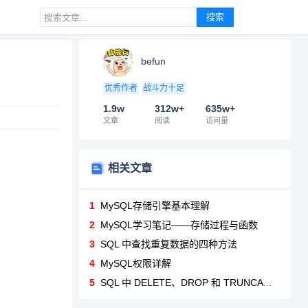
搜索
befun
优秀作者
战斗力十足
1.9w
312w+
635w+
文章
阅读
访问量
相关文章
1
MySQL存储引擎基本理解
2
MySQL学习笔记——存储过程与函数
3
SQL 中查找重复数据的四种方法
4
MySQL权限详解
5
SQL 中 DELETE、DROP 和 TRUNCATE命令有什么区别