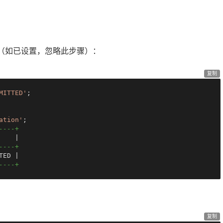
ED（如已设置，忽略此步骤）：
复制
MITTED'
;

ation'
----+
|
----+
TED 
|
----+
复制