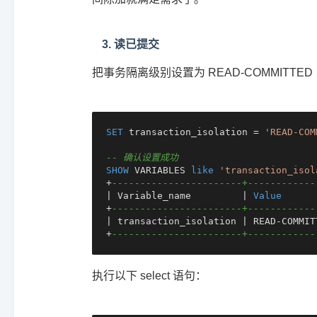
3. 读已提交
把事务隔离级别设置为 READ-COMMITT
SET
 transaction_isolation 
=
'READ-COM
-- 确认设置成功
SHOW
 VARIABLES 
like
'transaction_isol
+
-----------------------+------------
|
 Variable_name         
|
Value
+
-----------------------+------------
|
 transaction_isolation 
|
 READ
-
COMMIT
+
-----------------------+------------
执行以下 select 语句：