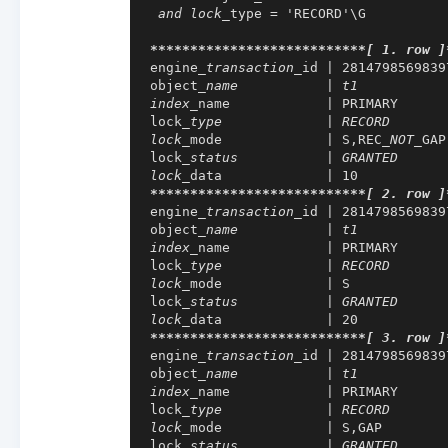
 and lock_
type = 'RECORD'\G

****
****
****
****
****
****
**
*[ 1. row ]
engine
_transaction_
id | 28147985698397
object
_name           | t1

index_
name            | PRIMARY

lock
_type             | RECORD

lock_
mode             | S,REC
_NOT_
GAP

lock
_status           | GRANTED

lock_
****
****
****
****
****
****
**
*[ 2. row ]
engine
_transaction_
id | 28147985698397
object
_name           | t1

index_
name            | PRIMARY

lock
_type             | RECORD

lock_
mode             | S

lock
_status           | GRANTED

lock_
****
****
****
****
****
****
**
*[ 3. row ]
engine
_transaction_
id | 28147985698397
object
_name           | t1

index_
name            | PRIMARY

lock
_type             | RECORD

lock_
mode             | S,GAP

lock
_status           | GRANTED
