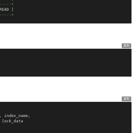
-----+
READ 
|
-----+
复制
复制
, index_
name,

 lock_
data
