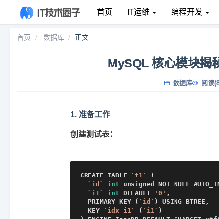
首页
IT运维
编程开发
首页
数据库
正文
MySQL 核心模块
数据库
阅读(8
1. 准备工作
创建测试表：
CREATE TABLE 
`t1`
 (

`id`
int
 unsigned NOT NULL AUTO_IN
`i1`
int
 DEFAULT 
'0'
,

  PRIMARY KEY (
`id`
) USING BTREE,

  KEY 
`idx_i1`
 (
`i1`
)
