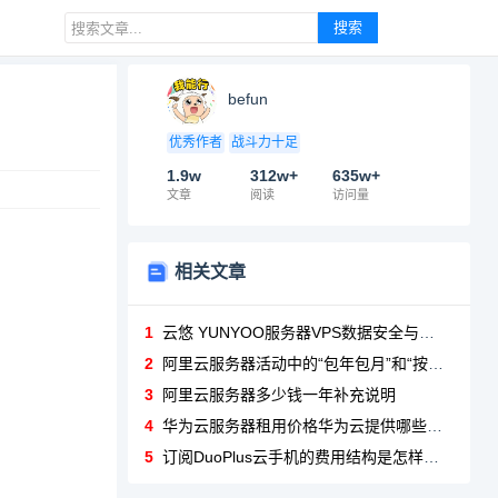
搜索
befun
优秀作者
战斗力十足
1.9w
312w+
635w+
文章
阅读
访问量
相关文章
1
云悠 YUNYOO服务器VPS数据安全与备份
2
阿里云服务器活动中的“包年包月”和“按量付费”哪种更划算？
3
阿里云服务器多少钱一年补充说明
4
华为云服务器租用价格华为云提供哪些类型的云服务器（如通用型、计算型、内存型），价格如何区分？
5
订阅DuoPlus云手机的费用结构是怎样的？是否有免费试用或按需付费选项？